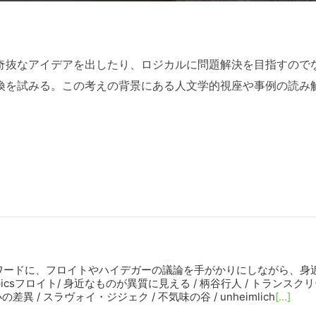
奇抜なアイデアを出したり、ロジカルに問題解決を目指すので
換を試みる。この考えの背景にある人文学的視座や事例の読み
ワードに、フロイトやハイデガーの議論を手がかりにしながら、身
csフロイト/ 身近なものが異質に見える / 柄谷行人 / トランスクリ
異 / スラヴォイ・ジジェク / 不気味の谷 / unheimlich
[...]