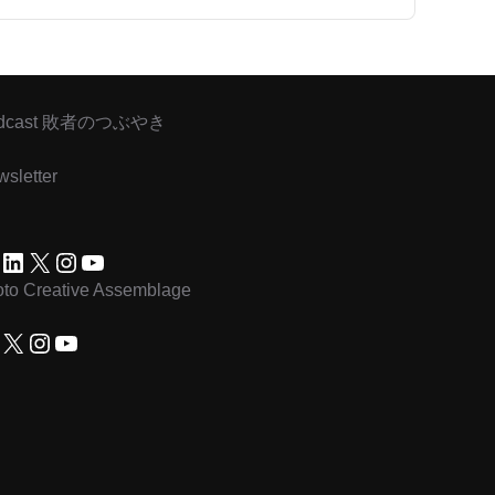
5月 16, 2026
5月 2, 2026
dcast 敗者のつぶやき
4月 18, 2026
sletter
4月 4, 2026
acebook
LinkedIn
X
Instagram
YouTube
to Creative Assemblage
acebook
X
Instagram
YouTube