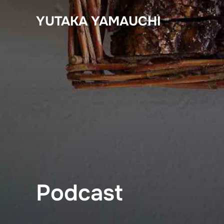
コ
YUTAKA YAMAUCHI
ン
テ
ン
ツ
へ
ス
キ
ッ
プ
Podcast