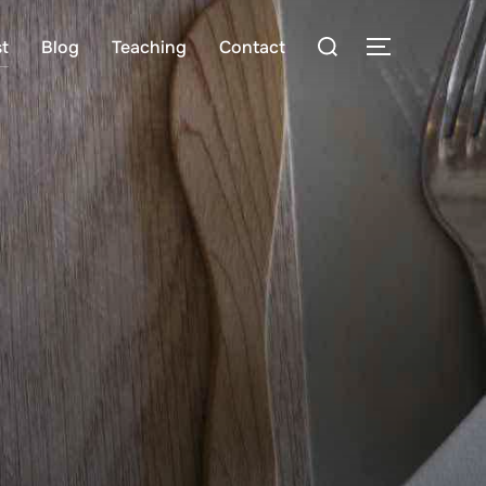
検
t
Blog
Teaching
Contact
サイドバー
索
対
象: