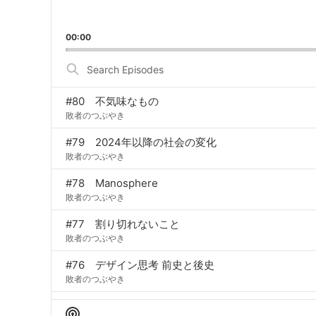
00:00
Search
Episodes
#80 不気味なもの
敗者のつぶやき
#79 2024年以降の社会の変化
敗者のつぶやき
#78 Manosphere
敗者のつぶやき
#77 割り切れないこと
敗者のつぶやき
#76 デザイン思考 前史と後史
敗者のつぶやき
#75 ハイチ革命
Show Podcast Information