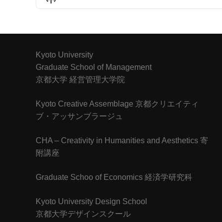
敗者のつぶやき
#74 ブランディング
敗者のつぶやき
#73 ラスタファーライ
Kyoto University
敗者のつぶやき
Graduate School of Management
#72 過去への革命（ベンヤミン）
京都大学 経営管理大学院
敗者のつぶやき
Kyoto Creative Assemblage 京都クリエイティ
#71 高市旋風とImmediacy
ブ・アッサンブラージュ
敗者のつぶやき
CHA – Creativity in Humanities and Aesthetics 寄
附講座
Graduate Schoo of Economics
経済学研究科
Kyoto University Design School
京都大学デザインスクール