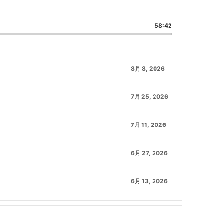
WARD
NEXT EPISODE
ARE THIS EPISODE
58:42
8月 8, 2026
7月 25, 2026
7月 11, 2026
6月 27, 2026
6月 13, 2026
5月 30, 2026